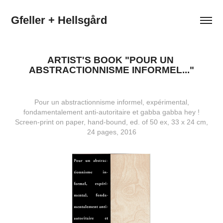
Gfeller + Hellsgård
ARTIST'S BOOK "POUR UN 
ABSTRACTIONNISME INFORMEL..."
Pour un abstractionnisme informel, expérimental,
fondamentalement anti-autoritaire et gabba gabba hey !
Screen-print on paper, hand-bound, ed. of 50 ex, 33 x 24 cm,
24 pages, 2016